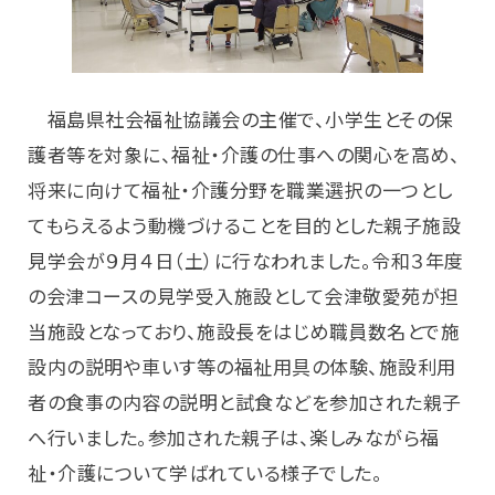
福島県社会福祉協議会の主催で、小学生とその保
護者等を対象に、福祉・介護の仕事への関心を高め、
将来に向けて福祉・介護分野を職業選択の一つとし
てもらえるよう動機づけることを目的とした親子施設
見学会が９月４日（土）に行なわれました。令和３年度
の会津コースの見学受入施設として会津敬愛苑が担
当施設となっており、施設長をはじめ職員数名とで施
設内の説明や車いす等の福祉用具の体験、施設利用
者の食事の内容の説明と試食などを参加された親子
へ行いました。参加された親子は、楽しみながら福
祉・介護について学ばれている様子でした。