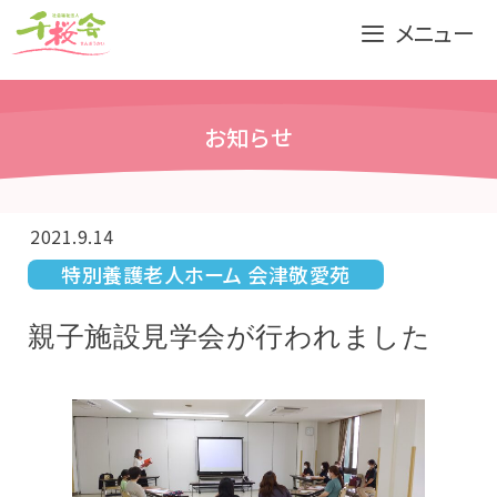
コ
メニュー
ン
テ
ン
お知らせ
ツ
へ
ス
キ
2021.9.14
ッ
特別養護老人ホーム 会津敬愛苑
プ
親子施設見学会が行われました