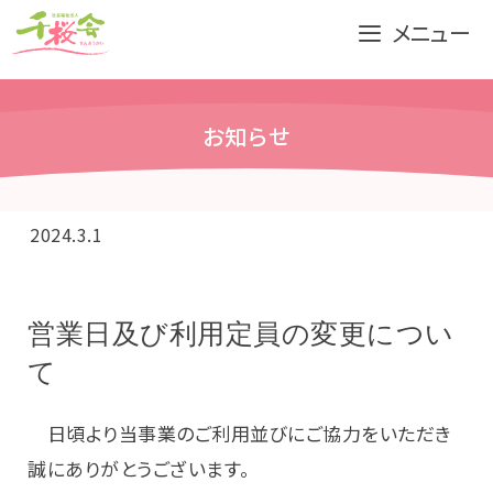
コ
メニュー
ン
テ
ン
お知らせ
ツ
へ
ス
キ
2024.3.1
ッ
プ
営業日及び利用定員の変更につい
て
日頃より当事業のご利用並びにご協力をいただき
誠にありがとうございます。