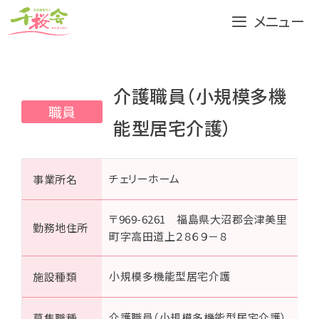
コ
メニュー
ン
テ
ン
ツ
介護職員（小規模多機
へ
職員
能型居宅介護）
ス
キ
ッ
チェリーホーム
事業所名
プ
〒969-6261 福島県大沼郡会津美里
勤務地住所
町字高田道上２８６９－８
小規模多機能型居宅介護
施設種類
介護職員（小規模多機能型居宅介護）
募集職種